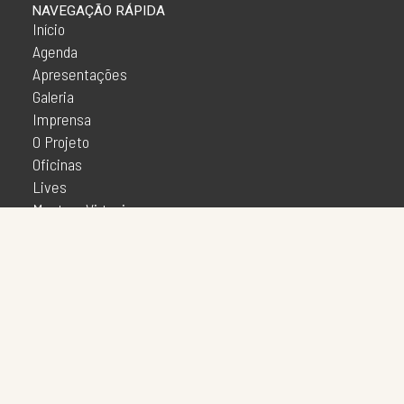
NAVEGAÇÃO RÁPIDA
Início
Agenda
Apresentações
Galeria
Imprensa
O Projeto
Oficinas
Lives
Mostras Virtuais
Mostras Presenciais
A Grande Encircopédia Virtual
Outras Esquinas
Notícias
Patrimônio
Realidades Atuais
SOCIAL