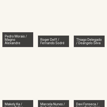
Pedro Morais /
Magno
Roger Deff /
Thiago Delegado
Alexandre
Fernando Sodré
/ Deangelo Silva
Makely Ka /
Marcela Nunes /
Davi Fonseca /