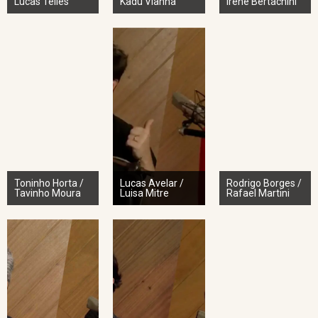
Lucas Telles
Kadu Vianna
Irene Bertachini
Toninho Horta /
Lucas Avelar /
Rodrigo Borges /
Tavinho Moura
Luisa Mitre
Rafael Martini