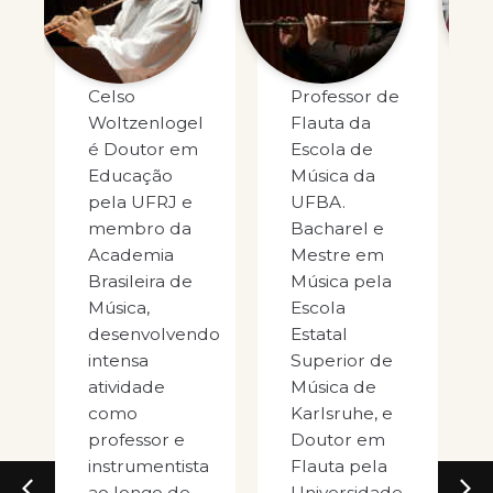
Celso
Professor de
Woltzenlogel
Flauta da
é Doutor em
Escola de
Educação
Música da
pela UFRJ e
UFBA.
membro da
Bacharel e
Academia
Mestre em
Brasileira de
Música pela
Música,
Escola
desenvolvendo
Estatal
intensa
Superior de
atividade
Música de
como
Karlsruhe, e
professor e
Doutor em
instrumentista
Flauta pela
ao longo de
Universidade