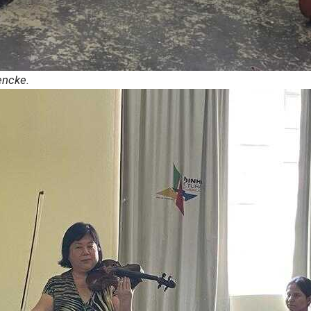
encke.