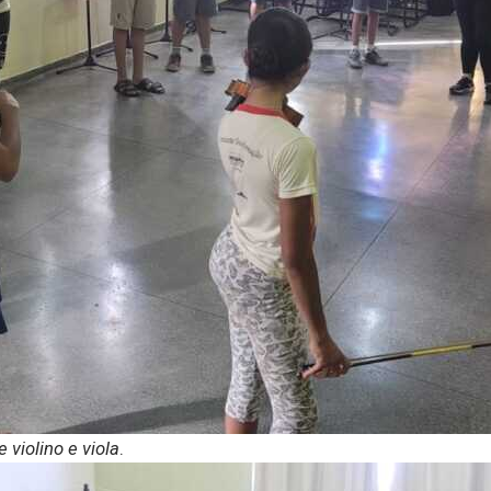
violino e viola
.