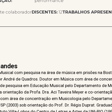
AÇÃO:
performance
te colaborador
DISCENTES:
12
TRABALHOS APRESEN
nandes
sical com pesquisa na área de música em prisões na Bosto
or André de Quadros. Doutor em Música com área de conce
 de pesquisa em Educação Musical pelo Departamento de Mús
 orientação da Profa. Dra. Aci Taveira Meyer e co-orientaçã
 com área de concentração em Musicologia pelo Departame
SP (2003) sob orientação do Prof. Dr. Régis Duprat. Gradu
ituto Villa-Lobos do Centro de Letras e Artes da UNI-RIO (19