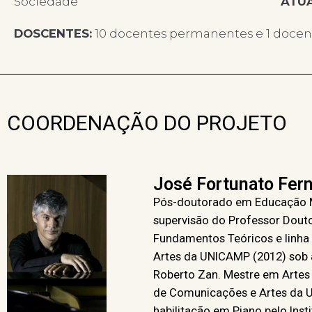
Sociedade
ATU
DOSCENTES:
10 docentes permanentes e 1 docen
COORDENAÇÃO DO PROJETO
José Fortunato Fer
Pós-doutorado em Educação Mu
supervisão do Professor Dout
Fundamentos Teóricos e linha
Artes da UNICAMP (2012) sob a
Roberto Zan. Mestre em Artes
de Comunicações e Artes da U
habilitação em Piano pelo Inst