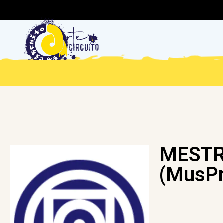
MESTR
(MusP