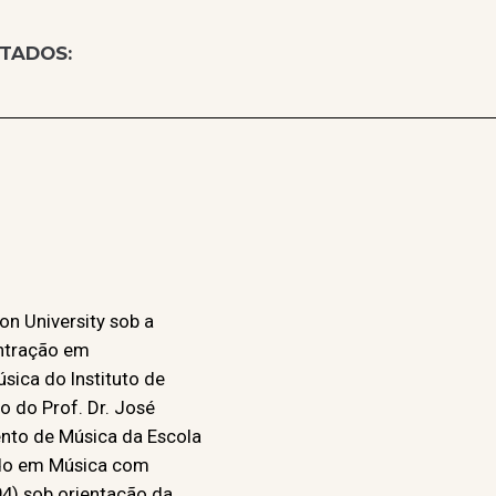
TADOS:
n University sob a
ntração em
ica do Instituto de
o do Prof. Dr. José
nto de Música da Escola
ado em Música com
94) sob orientação da