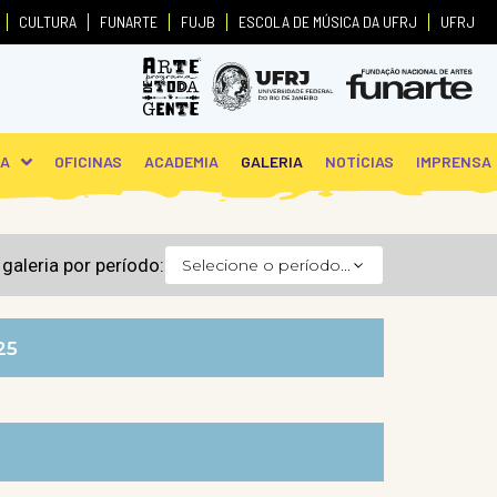
CULTURA
FUNARTE
FUJB
ESCOLA DE MÚSICA DA UFRJ
UFRJ
PA
OFICINAS
ACADEMIA
GALERIA
NOTÍCIAS
IMPRENSA
r galeria por período:
Selecione o período...
25