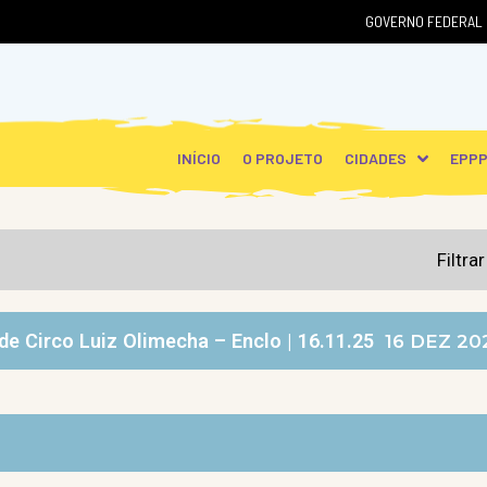
GOVERNO FEDERAL
INÍCIO
O PROJETO
CIDADES
EPP
Filtra
de Circo Luiz Olimecha – Enclo | 16.11.25
16 DEZ 20