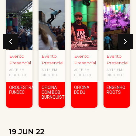
Evento
Evento
Evento
Evento
Presencial
Presencial
Presencial
Presencial
ARTE EM
ARTE EM
ARTE EM
ARTE EM
CIRCUITO
CIRCUITO
CIRCUITO
CIRCUITO
ORQUESTRA
OFICINA
OFICINA
ENGENHO
FUNDEC
COM BOB
DE DJ
ROOTS
BURNQUIST
19 JUN 22