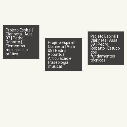
Projeto Espiral |
Clarineta | Aula
Projeto Espiral |
07 | Pedro
Clarineta | Aula
Robatto |
Projeto Espiral |
09 | Pedro
Elementos
Clarineta | Aula
Robatto | Estudo
musicais e a
08 | Pedro
dos
prática
Robatto |
fundamentos
Articulação e
técnicos
fraseologia
musical