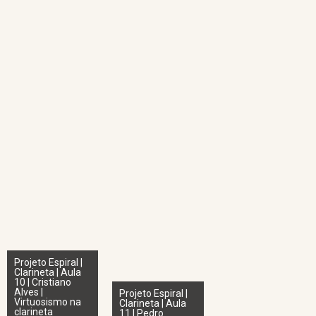
Projeto Espiral |
Clarineta | Aula
10 | Cristiano
Alves |
Projeto Espiral |
Virtuosismo na
Clarineta | Aula
clarineta
11 | Pedro