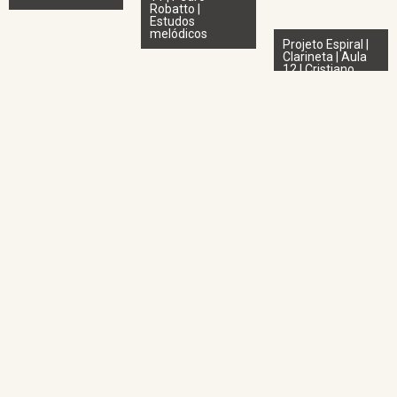
Robatto |
Estudos
melódicos
Projeto Espiral |
Clarineta | Aula
12 | Cristiano
Alves |
Repertório
básico e
cadernos de
estudos