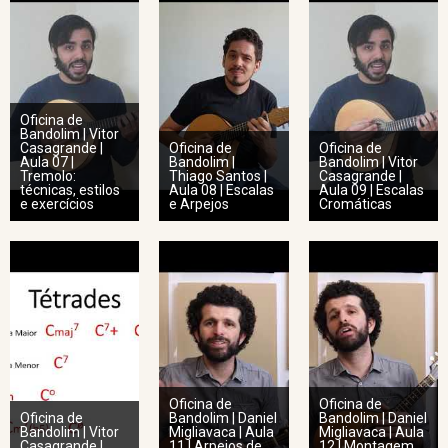
Oficina de
Bandolim | Vitor
Casagrande |
Oficina de
Oficina de
Aula 07 |
Bandolim |
Bandolim | Vitor
Tremolo:
Thiago Santos |
Casagrande |
técnicas, estilos
Aula 08 | Escalas
Aula 09 | Escalas
e exercícios
e Arpejos
Cromáticas
Oficina de
Oficina de
Oficina de
Bandolim | Daniel
Bandolim | Daniel
Bandolim | Vitor
Migliavaca | Aula
Migliavaca | Aula
Casagrande |
11 | Arpejos de
12 | Montagem