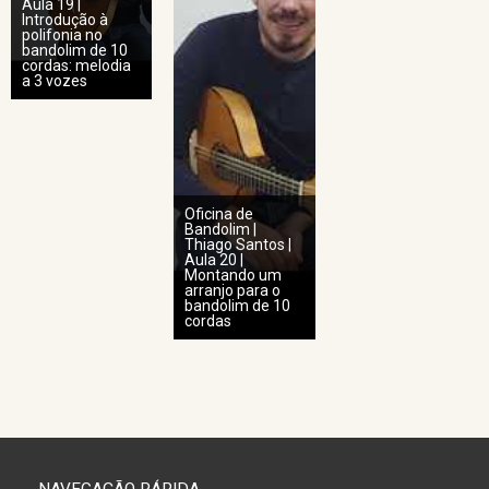
Aula 19 |
Introdução à
polifonia no
bandolim de 10
cordas: melodia
a 3 vozes
Oficina de
Bandolim |
Thiago Santos |
Aula 20 |
Montando um
arranjo para o
bandolim de 10
cordas