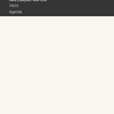
NAVEGAÇÃO RÁPIDA
Início
Agenda
Apresentações
Galeria
Imprensa
O Projeto
Oficinas
Lives
Mostras Virtuais
Mostras Presenciais
A Grande Encircopédia Virtual
Outras Esquinas
Notícias
Patrimônio
Realidades Atuais
SOCIAL