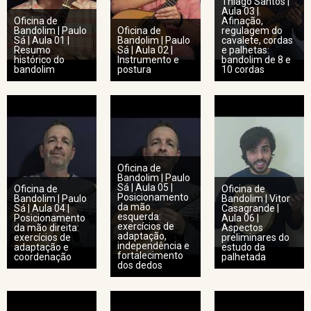
Thiago Santos |
Aula 03 |
Oficina de
Afinação,
Bandolim | Paulo
Oficina de
regulagem do
Sá | Aula 01 |
Bandolim | Paulo
cavalete, cordas
Resumo
Sá | Aula 02 |
e palhetas:
histórico do
Instrumento e
bandolim de 8 e
bandolim
postura
10 cordas
Oficina de
Bandolim | Paulo
Sá | Aula 05 |
Oficina de
Oficina de
Posicionamento
Bandolim | Paulo
Bandolim | Vitor
da mão
Sá | Aula 04 |
Casagrande |
esquerda:
Posicionamento
Aula 06 |
exercícios de
da mão direita:
Aspectos
adaptação,
exercícios de
preliminares do
independência e
adaptação e
estudo da
fortalecimento
coordenação
palhetada
dos dedos