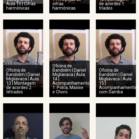
Aula 10 | Cifras
cifras
de acordes 1:
harmônicas
harmônicas
tríades
Oficina de
Oficina de
Bandolim | Daniel
Oficina de
Bandolim | Daniel
Migliavaca | Aula
Bandolim | Daniel
Migliavaca | Aula
14 |
Migliavaca | Aula
13 | Montagem
Acompanhamento
15 |
de acordes 2:
1: Polca, Maxixe
Acompanhamentos
tétrades
e Choro
com Samba