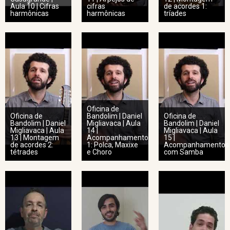
Aula 10 | Cifras
cifras
de acordes 1:
harmônicas
harmônicas
tríades
Oficina de
Oficina de
Bandolim | Daniel
Oficina de
Bandolim | Daniel
Migliavaca | Aula
Bandolim | Daniel
Migliavaca | Aula
14 |
Migliavaca | Aula
13 | Montagem
Acompanhamento
15 |
de acordes 2:
1: Polca, Maxixe
Acompanhamentos
tétrades
e Choro
com Samba