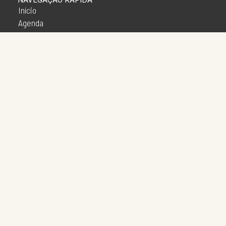
NAVEGAÇÃO RÁPIDA
Início
Agenda
Apresentações
Galeria
Imprensa
O Projeto
Oficinas
Lives
Mostras Virtuais
Mostras Presenciais
A Grande Encircopédia Virtual
Outras Esquinas
Notícias
Patrimônio
Realidades Atuais
SOCIAL