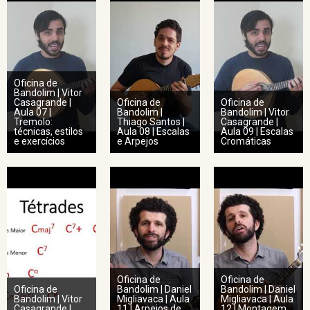
Oficina de
Bandolim | Vitor
Casagrande |
Oficina de
Oficina de
Aula 07 |
Bandolim |
Bandolim | Vitor
Tremolo:
Thiago Santos |
Casagrande |
técnicas, estilos
Aula 08 | Escalas
Aula 09 | Escalas
e exercícios
e Arpejos
Cromáticas
Oficina de
Oficina de
Oficina de
Bandolim | Daniel
Bandolim | Daniel
Bandolim | Vitor
Migliavaca | Aula
Migliavaca | Aula
Casagrande |
11 | Arpejos de
12 | Montagem