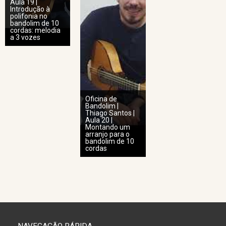
Aula 19 |
Introdução à
polifonia no
bandolim de 10
cordas: melodia
a 3 vozes
Oficina de
Bandolim |
Thiago Santos |
Aula 20 |
Montando um
arranjo para o
bandolim de 10
cordas