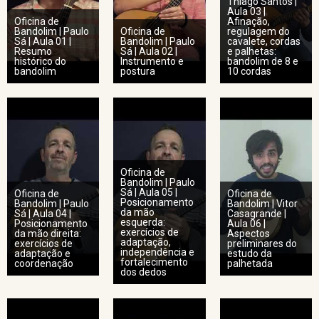
Thiago Santos |
Aula 03 |
Oficina de
Afinação,
Bandolim | Paulo
Oficina de
regulagem do
Sá | Aula 01 |
Bandolim | Paulo
cavalete, cordas
Resumo
Sá | Aula 02 |
e palhetas:
histórico do
Instrumento e
bandolim de 8 e
bandolim
postura
10 cordas
Oficina de
Bandolim | Paulo
Sá | Aula 05 |
Oficina de
Oficina de
Posicionamento
Bandolim | Paulo
Bandolim | Vitor
da mão
Sá | Aula 04 |
Casagrande |
esquerda:
Posicionamento
Aula 06 |
exercícios de
da mão direita:
Aspectos
adaptação,
exercícios de
preliminares do
independência e
adaptação e
estudo da
fortalecimento
coordenação
palhetada
dos dedos