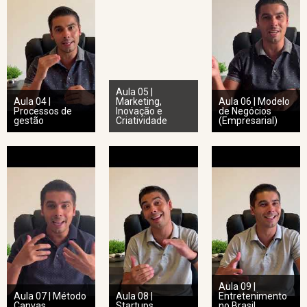
Aula 05 |
Aula 04 |
Marketing,
Aula 06 | Modelo
Processos de
Inovação e
de Negócios
gestão
Criatividade
(Empresarial)
Aula 09 |
Aula 07 | Método
Aula 08 |
Entretenimento
Canvas
Startups
no Brasil