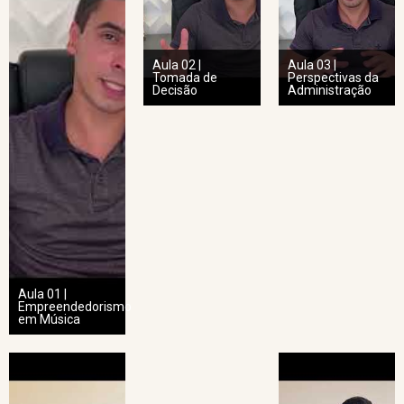
Aula 02 |
Aula 03 |
Tomada de
Perspectivas da
Decisão
Administração
Aula 01 |
Empreendedorismo
em Música