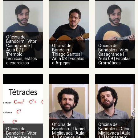
Oficina de
Bandolim | Vitor
Casagrande |
Oficina de
Oficina de
Aula 07 |
Bandolim |
Bandolim | Vitor
Tremolo:
Thiago Santos |
Casagrande |
técnicas, estilos
Aula 08 | Escalas
Aula 09 | Escalas
e exercícios
e Arpejos
Cromáticas
Oficina de
Oficina de
Oficina de
Bandolim | Daniel
Bandolim | Daniel
Bandolim | Vitor
Migliavaca | Aula
Migliavaca | Aula
Casagrande |
11 | Arpejos de
12 | Montagem