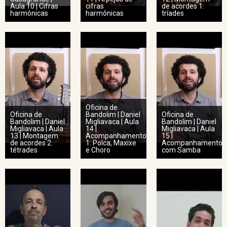
Aula 10 | Cifras
cifras
de acordes 1:
harmônicas
harmônicas
tríades
Oficina de
Oficina de
Bandolim | Daniel
Oficina de
Bandolim | Daniel
Migliavaca | Aula
Bandolim | Daniel
Migliavaca | Aula
14 |
Migliavaca | Aula
13 | Montagem
Acompanhamento
15 |
de acordes 2:
1: Polca, Maxixe
Acompanhamentos
tétrades
e Choro
com Samba