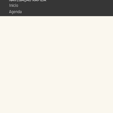
NAVEGAÇÃO RÁPIDA
Início
Agenda
Apresentações
Galeria
Imprensa
O Projeto
Oficinas
Lives
Mostras Virtuais
Mostras Presenciais
A Grande Encircopédia Virtual
Outras Esquinas
Notícias
Patrimônio
Realidades Atuais
SOCIAL