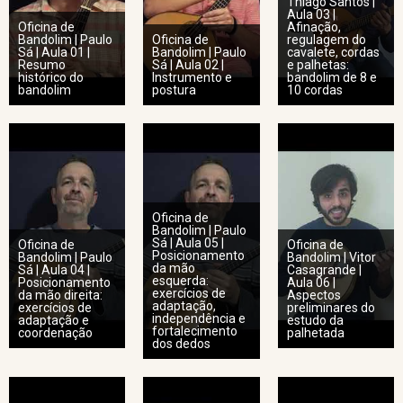
Thiago Santos |
Aula 03 |
Oficina de
Afinação,
Bandolim | Paulo
Oficina de
regulagem do
Sá | Aula 01 |
Bandolim | Paulo
cavalete, cordas
Resumo
Sá | Aula 02 |
e palhetas:
histórico do
Instrumento e
bandolim de 8 e
bandolim
postura
10 cordas
Oficina de
Bandolim | Paulo
Sá | Aula 05 |
Oficina de
Oficina de
Posicionamento
Bandolim | Paulo
Bandolim | Vitor
da mão
Sá | Aula 04 |
Casagrande |
esquerda:
Posicionamento
Aula 06 |
exercícios de
da mão direita:
Aspectos
adaptação,
exercícios de
preliminares do
independência e
adaptação e
estudo da
fortalecimento
coordenação
palhetada
dos dedos