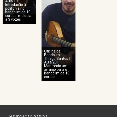
Aula 19 |
Introdução à
polifonia no
bandolim de 10
cordas: melodia
a 3 vozes
Oficina de
Bandolim |
Thiago Santos |
Aula 20 |
Montando um
arranjo para o
bandolim de 10
cordas