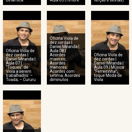
Dinâmica
Aula 05 |Timbre
terças e sextas)
Oficina Viola de
dez cordas |
Daniel Miranda |
Oficina Viola de
Aula 08 |
dez cordas |
Acordes
Oficina Viola de
Daniel Miranda |
maiores;
dez cordas |
Aula 07 |
Acordes
Daniel Miranda |
“Toques” de
menores;
Aula 09 | Música
Viola a serem
Acordes com
“Ferreirinha”,
trabalhados: –
sétima; Acordes
toque Moda de
Toada; – Cururu
diminutos
Viola