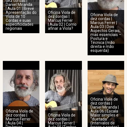
dez cordas |
Daniel Miranda
| Aula 01 | Breve
Apresentação do
Oficina Viola de
Oficina Viola de
Viola de 10
dez cordas |
dez cordas |
Cordas e suas
Marcus Ferrer
Marcus Ferrer |
especificidades
| Aula 02 | Como
Aula 03 | Dois
regionais
afinar a Viola?
Aspectos Gerais,
mas essenciais –
Postura e
Técnica (mão
direita e mão
esquerda)
Oficina Viola de
dez cordas |
Daniel Miranda |
Oficina Viola de
Aula 06 | Escala
dez cordas |
Oficina Viola de
Maior simples e
Marcus Ferrer
dez cordas |
“duetada”
| Aula 04 |
Marcus Ferrer |
(Intervalos de