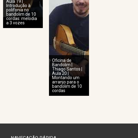
Aula 19 |
Introdução à
polifonia no
bandolim de 10
cordas: melodia
a 3 vozes
Oficina de
Bandolim |
Thiago Santos |
Aula 20 |
Montando um
arranjo para o
bandolim de 10
cordas