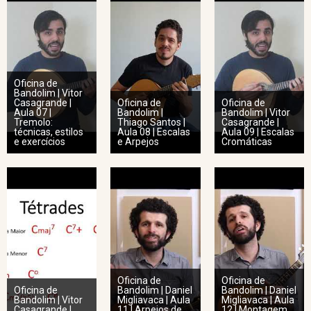
Oficina de
Bandolim | Vitor
Casagrande |
Oficina de
Oficina de
Aula 07 |
Bandolim |
Bandolim | Vitor
Tremolo:
Thiago Santos |
Casagrande |
técnicas, estilos
Aula 08 | Escalas
Aula 09 | Escalas
e exercícios
e Arpejos
Cromáticas
Oficina de
Oficina de
Oficina de
Bandolim | Daniel
Bandolim | Daniel
Bandolim | Vitor
Migliavaca | Aula
Migliavaca | Aula
Casagrande |
11 | Arpejos de
12 | Montagem