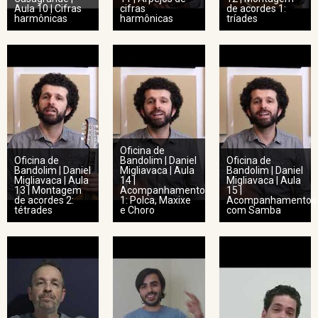
Aula 10 | Cifras
cifras
de acordes 1:
harmônicas
harmônicas
tríades
Oficina de
Oficina de
Bandolim | Daniel
Oficina de
Bandolim | Daniel
Migliavaca | Aula
Bandolim | Daniel
Migliavaca | Aula
14 |
Migliavaca | Aula
13 | Montagem
Acompanhamento
15 |
de acordes 2:
1: Polca, Maxixe
Acompanhamentos
tétrades
e Choro
com Samba