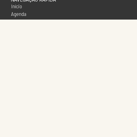
NAVEGAÇÃO RÁPIDA
Início
Agenda
Apresentações
Galeria
Imprensa
O Projeto
Oficinas
Lives
Mostras Virtuais
Mostras Presenciais
A Grande Encircopédia Virtual
Outras Esquinas
Notícias
Patrimônio
Realidades Atuais
SOCIAL