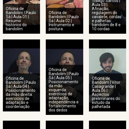
Thiago Santos |
Aula 03 |
Oficina de
Afinação,
Bandolim | Paulo
Oficina de
regulagem do
Sá | Aula 01 |
Bandolim | Paulo
cavalete, cordas
Resumo
Sá | Aula 02 |
e palhetas:
histórico do
Instrumento e
bandolim de 8 e
bandolim
postura
10 cordas
Oficina de
Bandolim | Paulo
Sá | Aula 05 |
Oficina de
Oficina de
Posicionamento
Bandolim | Paulo
Bandolim | Vitor
da mão
Sá | Aula 04 |
Casagrande |
esquerda:
Posicionamento
Aula 06 |
exercícios de
da mão direita:
Aspectos
adaptação,
exercícios de
preliminares do
independência e
adaptação e
estudo da
fortalecimento
coordenação
palhetada
dos dedos