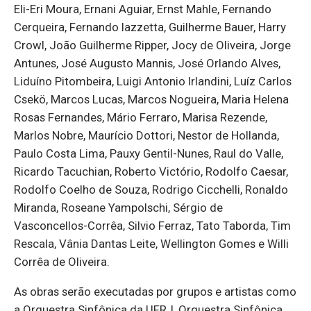
Eli-Eri Moura, Ernani Aguiar, Ernst Mahle, Fernando
Cerqueira, Fernando Iazzetta, Guilherme Bauer, Harry
Crowl, João Guilherme Ripper, Jocy de Oliveira, Jorge
Antunes, José Augusto Mannis, José Orlando Alves,
Liduíno Pitombeira, Luigi Antonio Irlandini, Luíz Carlos
Csekö, Marcos Lucas, Marcos Nogueira, Maria Helena
Rosas Fernandes, Mário Ferraro, Marisa Rezende,
Marlos Nobre, Maurício Dottori, Nestor de Hollanda,
Paulo Costa Lima, Pauxy Gentil-Nunes, Raul do Valle,
Ricardo Tacuchian, Roberto Victório, Rodolfo Caesar,
Rodolfo Coelho de Souza, Rodrigo Cicchelli, Ronaldo
Miranda, Roseane Yampolschi, Sérgio de
Vasconcellos-Corrêa, Silvio Ferraz, Tato Taborda, Tim
Rescala, Vânia Dantas Leite, Wellington Gomes e Willi
Corrêa de Oliveira.
As obras serão executadas por grupos e artistas como
a Orquestra Sinfônica da UFRJ, Orquestra Sinfônica