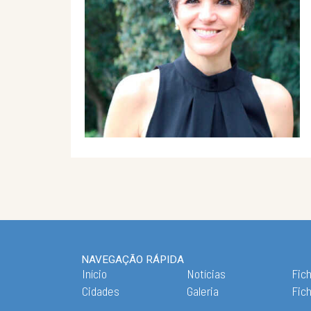
NAVEGAÇÃO RÁPIDA
Início
Notícias
Fich
Cidades
Galeria
Fic