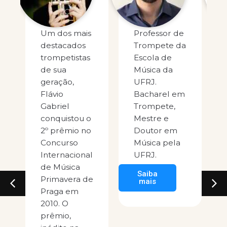
Um dos mais
Professor de
destacados
Trompete da
trompetistas
Escola de
de sua
Música da
geração,
UFRJ.
Flávio
Bacharel em
Gabriel
Trompete,
conquistou o
Mestre e
2º prêmio no
Doutor em
Concurso
Música pela
Internacional
UFRJ.
de Música
Saiba
Primavera de
mais
Praga em
2010. O
prêmio,