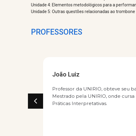
Unidade 4: Elementos metodológicos para a performa
Unidade 5: Outras questões relacionadas ao trombone
PROFESSORES
José
RIO, obteve seu bacharelado pela UFRJ e
Tromb
IRIO, onde cursa o Doutorado em
músic
tivas.
Alegr
plataf
Brass.
Saiba mais