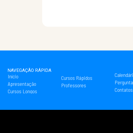
NAVEGAÇÃO RÁPIDA
Calendár
Início
Cursos Rápidos
Pergunta
Apresentação
Professores
Contatos
Cursos Longos