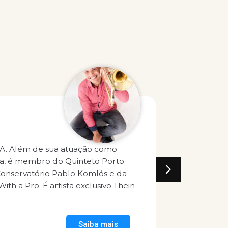
Everson Moraes
Trombonista da Orquestra Sinfônica da UFRJ. Bach
Trombone pela UNIRIO e Mestre em Música pela U
Saiba ma