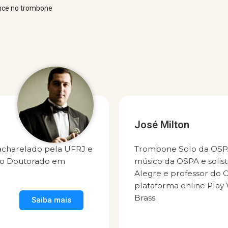
nce no trombone
 Milton
one Solo da OSPA. Além de sua atuação como
o da OSPA e solista, é membro do Quinteto Porto
e e professor do Conservatório Pablo Komlós e da
orma online Play With a Pro. É artista exclusivo Thein-
Saiba mais