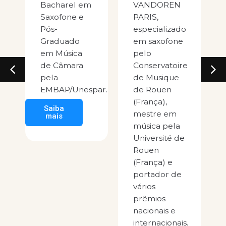
Bacharel em
VANDOREN
Saxofone e
PARIS,
Pós-
especializado
Graduado
em saxofone
nea
em Música
pelo
de Câmara
Conservatoire
pela
de Musique
EMBAP/Unespar.
de Rouen
(França),
Saiba
mestre em
mais
música pela
Université de
Rouen
(França) e
portador de
vários
prêmios
J.
nacionais e
internacionais.