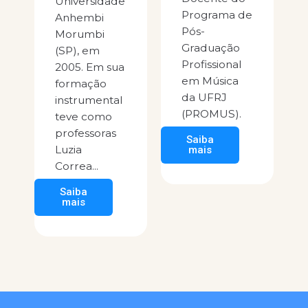
Universidade
Univ
Programa de
Anhembi
Fede
Pós-
Morumbi
Goiá
Graduação
(SP), em
Saib
Profissional
2005. Em sua
mai
em Música
formação
da UFRJ
instrumental
(PROMUS).
teve como
professoras
Saiba
Luzia
mais
Correa...
Saiba
mais