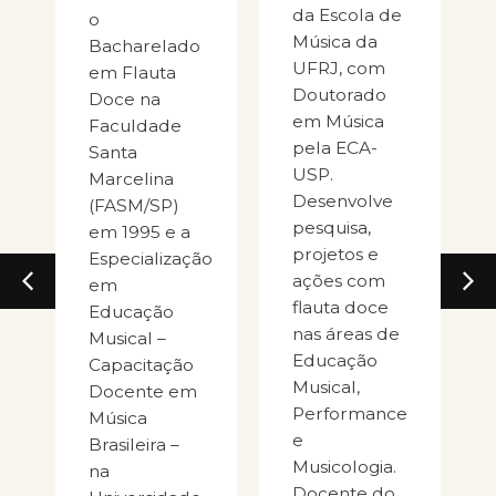
da Escola de
o
Goiá
Música da
Bacharelado
Dout
UFRJ, com
em Flauta
em M
Doutorado
Doce na
pelo 
em Música
Faculdade
UNES
pela ECA-
Santa
Doce
USP.
Marcelina
curs
Desenvolve
(FASM/SP)
Licen
pesquisa,
em 1995 e a
e
projetos e
Especialização
Bach
ações com
em
em M
flauta doce
Educação
mem
nas áreas de
Musical –
proj
Educação
Capacitação
pesq
Musical,
Docente em
Peda
Performance
Música
da
e
Brasileira –
Perf
Musicologia.
na
Musi
Docente do