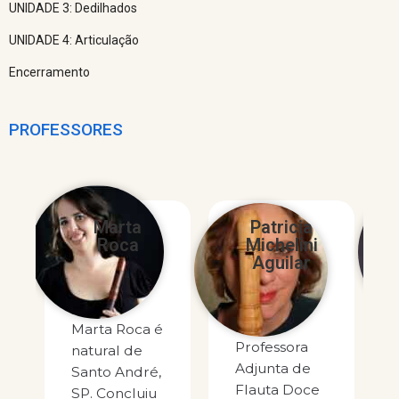
UNIDADE 3: Dedilhados
UNIDADE 4: Articulação
Encerramento
PROFESSORES
Marta
Patricia
D
Roca
Michelini
Ca
Aguilar
Marta Roca é
Prof
Professora
natural de
Adju
Adjunta de
Santo André,
Univ
Flauta Doce
SP. Concluiu
Fede