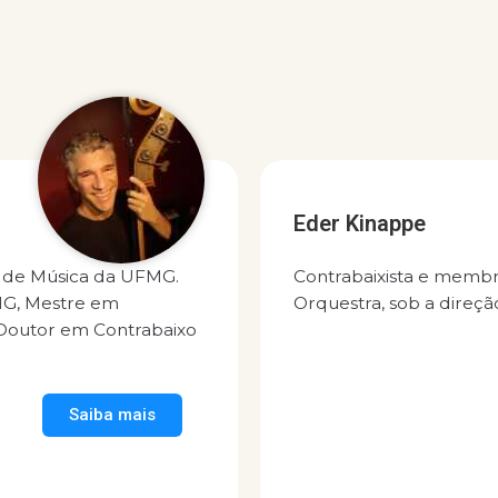
Eder Kinappe
a de Música da UFMG.
Contrabaixista e memb
MG, Mestre em
Orquestra, sob a direç
 Doutor em Contrabaixo
Saiba mais