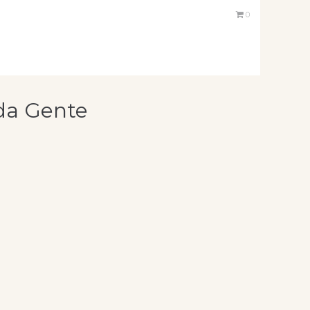
0
oda Gente