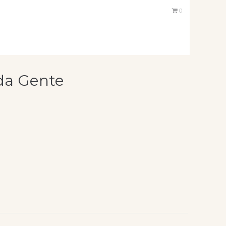
0
oda Gente