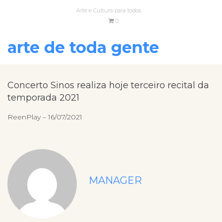
Arte e Cultura para todos
0
arte de toda gente
Concerto Sinos realiza hoje terceiro recital da
temporada 2021
ReenPlay – 16/07/2021
MANAGER