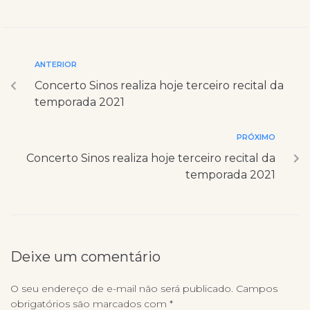
ANTERIOR
Concerto Sinos realiza hoje terceiro recital da
temporada 2021
PRÓXIMO
Concerto Sinos realiza hoje terceiro recital da
temporada 2021
Deixe um comentário
O seu endereço de e-mail não será publicado.
Campos
obrigatórios são marcados com
*