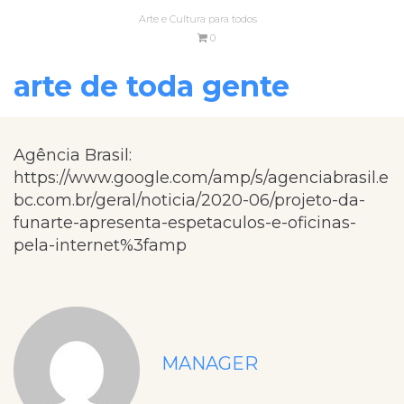
Arte e Cultura para todos
0
arte de toda gente
Agência Brasil:
https://www.google.com/amp/s/agenciabrasil.e
bc.com.br/geral/noticia/2020-06/projeto-da-
funarte-apresenta-espetaculos-e-oficinas-
pela-internet%3famp
MANAGER