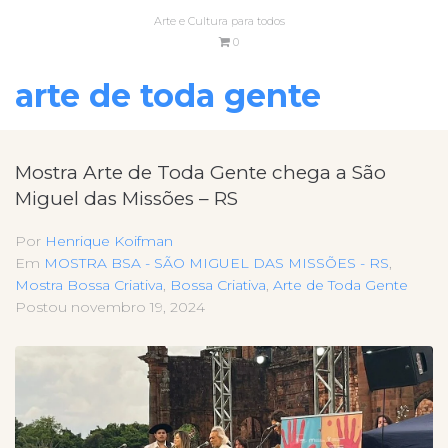
Arte e Cultura para todos
0
arte de toda gente
Mostra Arte de Toda Gente chega a São
Miguel das Missões – RS
Por
Henrique Koifman
Em
MOSTRA BSA - SÃO MIGUEL DAS MISSÕES - RS
,
Mostra Bossa Criativa
,
Bossa Criativa
,
Arte de Toda Gente
Postou
novembro 19, 2024