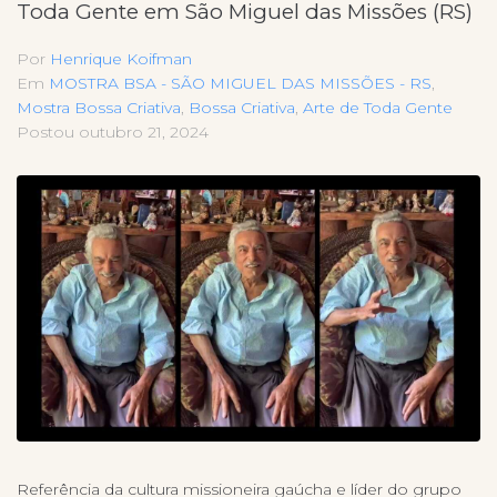
Toda Gente em São Miguel das Missões (RS)
Por
Henrique Koifman
Em
MOSTRA BSA - SÃO MIGUEL DAS MISSÕES - RS
,
Mostra Bossa Criativa
,
Bossa Criativa
,
Arte de Toda Gente
Postou
outubro 21, 2024
Referência da cultura missioneira gaúcha e líder do grupo