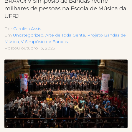
BRAVO! V Simpósio de Bandas reúne
milhares de pessoas na Escola de Música da
UFRJ
Por
Carolina Assis
Em
Uncategorized
,
Arte de Toda Gente
,
Projeto Bandas de
Música
,
V Simpósio de Bandas
Postou
outubro 13, 2025