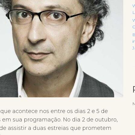
W
L
W
C
B
i
J
N
ue acontece nos entre os dias 2 e 5 de
 em sua programação. No dia 2 de outubro,
 de assistir a duas estreias que prometem