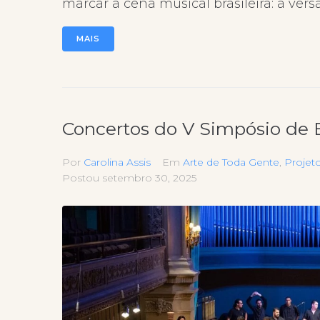
marcar a cena musical brasileira: a versã
MAIS
Concertos do V Simpósio de
Por
Carolina Assis
Em
Arte de Toda Gente
,
Projet
Postou
setembro 30, 2025