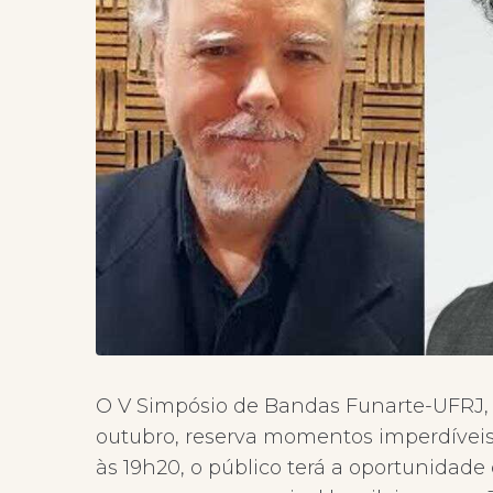
O V Simpósio de Bandas Funarte-UFRJ, q
outubro, reserva momentos imperdíveis
às 19h20, o público terá a oportunidade