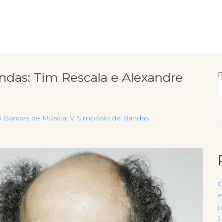
ndas: Tim Rescala e Alexandre
P
o Bandas de Música
,
V Simpósio de Bandas
Ó
e
U
J