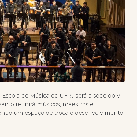
 a Escola de Música da UFRJ será a sede do V
ento reunirá músicos, maestros e
vendo um espaço de troca e desenvolvimento
.