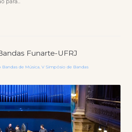
o para...
 Bandas Funarte-UFRJ
o Bandas de Música
,
V Simpósio de Bandas