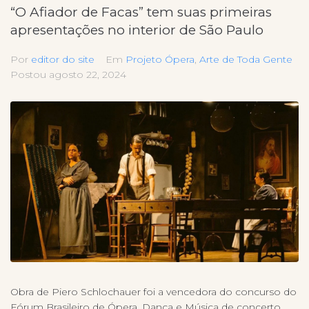
“O Afiador de Facas” tem suas primeiras
apresentações no interior de São Paulo
Por
editor do site
Em
Projeto Ópera
,
Arte de Toda Gente
Postou
agosto 22, 2024
Obra de Piero Schlochauer foi a vencedora do concurso do
Fórum Brasileiro de Ópera, Dança e Música de concerto