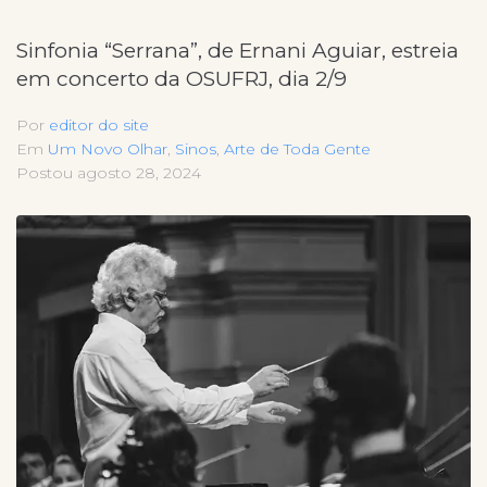
Sinfonia “Serrana”, de Ernani Aguiar, estreia
em concerto da OSUFRJ, dia 2/9
Por
editor do site
Em
Um Novo Olhar
,
Sinos
,
Arte de Toda Gente
Postou
agosto 28, 2024