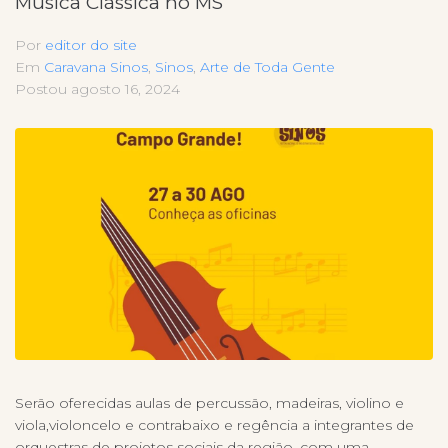
Música Clássica no MS
Por
editor do site
Em
Caravana Sinos
,
Sinos
,
Arte de Toda Gente
Postou
agosto 16, 2024
Serão oferecidas aulas de percussão, madeiras, violino e
viola,violoncelo e contrabaixo e regência a integrantes de
orquestras de projetos sociais da região, com uma