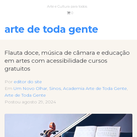
Arte e Cultura para todos
0
arte de toda gente
Flauta doce, música de câmara e educação
em artes com acessibilidade cursos
gratuitos
Por
editor do site
Em
Um Novo Olhar
,
Sinos
,
Academia Arte de Toda Gente
,
Arte de Toda Gente
Postou
agosto 29, 2024