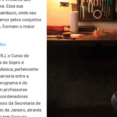
va. Essa sua
ernambuco, onde seu
 amor pelos conjuntos
to, formam o maior
lho
.
RJ, o Curso de
 de Sopro é
Música, pertencente
arceria entre a
 programa é do
m professores
 coordenadores
oio da Secretaria de
o de Janeiro, através
ue tem foco no