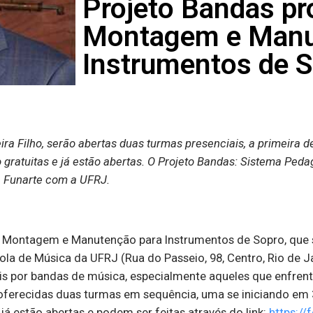
Projeto Bandas p
Montagem e Manu
Instrumentos de 
ra Filho, s
erão
abertas duas turmas presenciais, a primeira de
o gratuitas e já estão abertas. O Projeto Bandas: Sistema Ped
a Funarte com a UFRJ.
de Montagem e Manutenção para Instrumentos de Sopro, que 
ola de Música da UFRJ (Rua do Passeio, 98, Centro, Rio de J
is por bandas de música, especialmente aqueles que enfren
ferecidas duas turmas em sequência, uma se iniciando em 3
já estão abertas e podem ser feitas através do link:
https:/