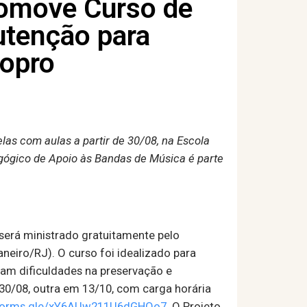
romove Curso de
tenção para
Sopro
las com aulas a partir de 30/08, na Escola
agógico de Apoio às Bandas de Música é parte
será ministrado gratuitamente pelo
aneiro/RJ). O curso foi idealizado para
tam dificuldades na preservação e
0/08, outra em 13/10, com carga horária
/forms.gle/xY6AUw211U6dGHQo7
. O Projeto