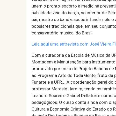
unem o pronto-socorro à medicina preventi
habilidade veio do berço, no interior de P
pai, mestre de banda, soube infundir nele o
populares tradicionais que, em seu conjun
conservatório musical do Brasil.
Leia aqui uma entrevista com José Vieira Fi
Com a curadoria da Escola de Música da UF
Montagem e Manutenção para Instrumentos
promovido por meio do Projeto Bandas de 
ao Programa Arte de Toda Gente, fruto da p
Funarte e a UFRJ. A coordenação geral do
professor Marcelo Jardim, tendo os també
Leandro Soares e Gabriel Dellatorre como
pedagógicos. O curso conta ainda com o ap
Cultura e Economia Criativa do Estado do Ri
da ação Por todas as Bandas do Brasil – q