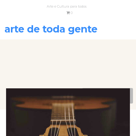
Arte e Cultura para todos
0
arte de toda gente
VOLTAR