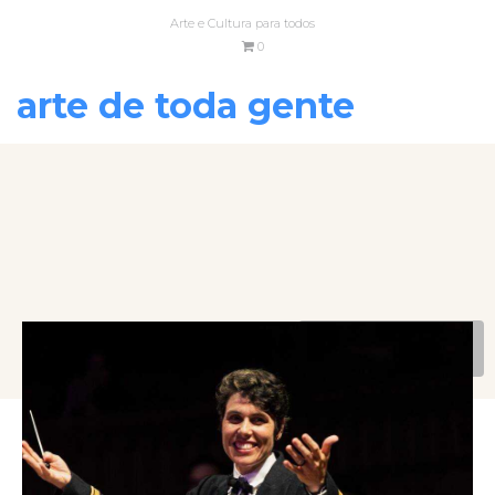
Arte e Cultura para todos
0
arte de toda gente
VOLTAR