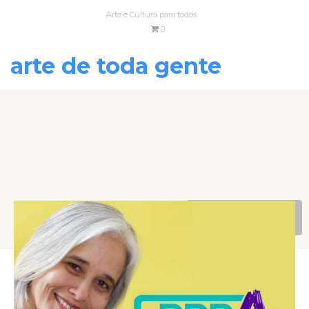
Arte e Cultura para todos
0
arte de toda gente
VOLTAR