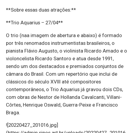
**Sobre essas duas atrações:**
**Trio Aquarius – 27/04**
O trio (naa imagem de abertura e abaixo) é formado
por três renomados instrumentistas brasileiros, o
pianista Flávio Augusto, o violinista Ricardo Amado e o
violoncelista Ricardo Santoro e atua desde 1991,
sendo um dos destacados e premiados conjuntos de
câmara do Brasil. Com um repertório que inclui de
clássicos do século XVIII até compositores
contemporâneos, o Trio Aquarius já gravou dois CDs,
com obras de Nestor de Hollanda Cavalcanti, Villani-
Côrtes, Henrique Oswald, Guerra-Peixe e Francisco
Braga.
![20220427_201016.jpg]
(https://admin.sinos.art.br/uploads/20220427_201016