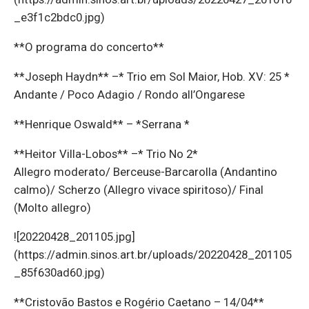
_e3f1c2bdc0.jpg)
**O programa do concerto**
**Joseph Haydn** –* Trio em Sol Maior, Hob. XV: 25 *
Andante / Poco Adagio / Rondo all’Ongarese
**Henrique Oswald** – *Serrana *
**Heitor Villa-Lobos** –* Trio No 2*
Allegro moderato/ Berceuse-Barcarolla (Andantino
calmo)/ Scherzo (Allegro vivace spiritoso)/ Final
(Molto allegro)
![20220428_201105.jpg]
(https://admin.sinos.art.br/uploads/20220428_201105
_85f630ad60.jpg)
**Cristovão Bastos e Rogério Caetano – 14/04**