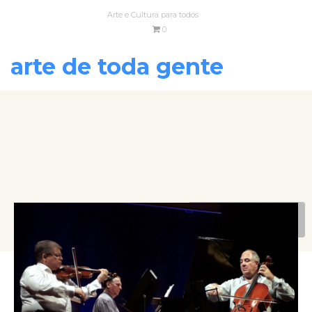
Arte e Cultura para todos
0
arte de toda gente
VOLTAR