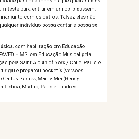
unidade para que todos os que queiram e os
um teste para entrar em um coro passem,
finar junto com os outros. Talvez eles não
 qualquer indivíduo possa cantar e possa se
 Música, com habilitação em Educação
D/FAVED – MG, em Educação Musical pela
 pela Saint Alcuin of York / Chile. Paulo é
dirigiu e preparou pocket´s (versões
tro Carlos Gomes, Mama Mia (Benny
 Lisboa, Madrid, Paris e Londres.