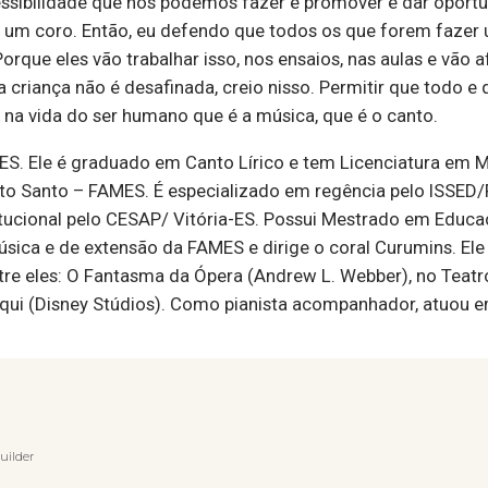
essibilidade que nós podemos fazer é promover e dar oport
 um coro. Então, eu defendo que todos os que forem fazer 
orque eles vão trabalhar isso, nos ensaios, nas aulas e vão a
 a criança não é desafinada, creio nisso. Permitir que todo e
a na vida do ser humano que é a música, que é o canto.
, ES. Ele é graduado em Canto Lírico e tem Licenciatura em
rito Santo – FAMES. É especializado em regência pelo ISSE
cional pelo CESAP/ Vitória-ES. Possui Mestrado em Educação
sica e de extensão da FAMES e dirige o coral Curumins. Ele 
tre eles: O Fantasma da Ópera (Andrew L. Webber), no Tea
 Aqui (Disney Stúdios). Como pianista acompanhador, atuou em
uilder