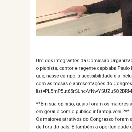
Um dos integrantes da Comissão Organizador
o pianista, cantor e regente capixaba Paul
que, nesse campo, a acessibilidade e a inc
com as mesas e apresentações do Congresso
list=PL5mP5ut65rSLncAfNwYSUZu5O2BRM
**Em sua opinião, quais foram os maiores at
em geral e com o público infantojuvenil?**
Os maiores atrativos do Congresso foram as
de fora do país. E também a oportunidade q