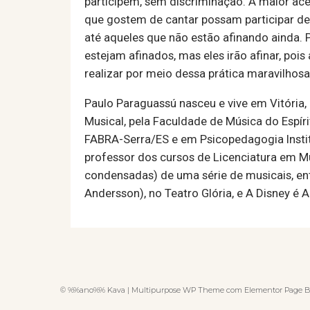
participem, sem discriminação. A maior ac
que gostem de cantar possam participar de
até aqueles que não estão afinando ainda. P
estejam afinados, mas eles irão afinar, pois
realizar por meio dessa prática maravilhos
Paulo Paraguassú nasceu e vive em Vitória
Musical, pela Faculdade de Música do Espí
FABRA-Serra/ES e em Psicopedagogia Institu
professor dos cursos de Licenciatura em Mú
condensadas) de uma série de musicais, en
Andersson), no Teatro Glória, e A Disney é
© %%ano%% Kava | Multipurpose WP Theme com Elementor Page B