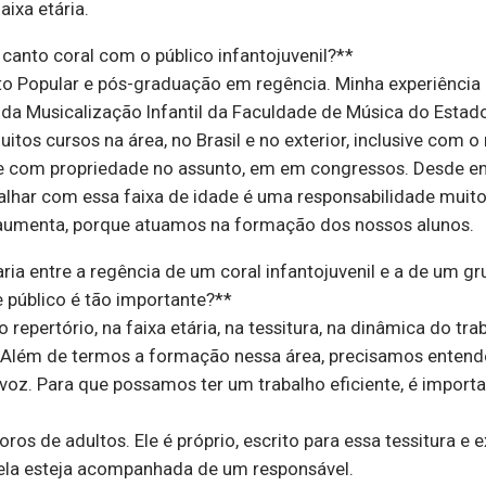
ixa etária.
canto coral com o público infantojuvenil?**
o Popular e pós-graduação em regência. Minha experiência 
da Musicalização Infantil da Faculdade de Música do Estado
itos cursos na área, no Brasil e no exterior, inclusive com 
e com propriedade no assunto, em em congressos. Desde en
alhar com essa faixa de idade é uma responsabilidade mui
de aumenta, porque atuamos na formação dos nossos alunos.
ria entre a regência de um coral infantojuvenil e a de um 
e público é tão importante?**
 repertório, na faixa etária, na tessitura, na dinâmica do tr
 Além de termos a formação nessa área, precisamos entender
oz. Para que possamos ter um trabalho eficiente, é import
ros de adultos. Ele é próprio, escrito para essa tessitura e
 ela esteja acompanhada de um responsável.