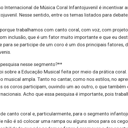
o Internacional de Música Coral Infantojuvenil é incentivar 
ntojuvenil. Nesse sentido, entre os temas listados para deb
porque trabalhamos com canto coral, com voz, com projetos 
com inclusão, que é um fator muito importante e que eu des
de para se participe de um coro é um dos principais fatores,
venis.
de pesquisa nesse segmento?**
i sobre a Educação Musical feita por meio da prática coral
o musical ampla. Tanto no cantar, como nos estilos, no apr
is os coros participam, ouvindo um ao outro, o que também é
ternacionais. Acho que essa pesquisa é importante, pois traba
de canto coral e, particularmente, para o segmento infantoj
dade não é só colocar uma rampa ou alguns sinos para os ceg