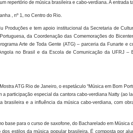
m repertório de música brasileira e cabo-verdiana. A entrada t
anha , nº 1, no Centro do Rio.
alu Produções
e
tem apoio institucional da Secretaria de Cult
Portuguesa,
da
Coordenação das Comemorações do Bicentenár
rograma Arte de Toda Gente (ATG) – parceria da
Funarte e
c
Angola no Brasil e da Escola de Comunicação da UFRJ –
Mostra ATG Rio de Janeiro,
o
espetáculo “Música em Bom Por
m
a participação especial da cantora cabo-verdiana Natty (ao l
a brasileira e a influência da música cabo-verdiana,
com
obr
o base para o curso de saxofone, do Bacharelado em Música 
 dos estilos da música popular brasileira. É composta por a