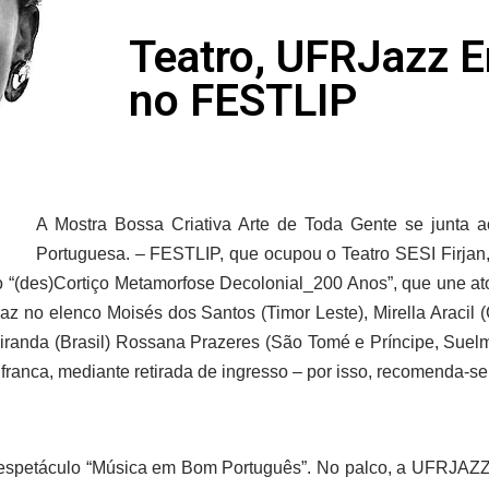
Teatro, UFRJazz E
no FESTLIP
A Mostra Bossa Criativa Arte de Toda Gente se junta ao
Portuguesa. –
FESTLIP, que ocupou o Teatro SESI Firjan,
ulo “(des)Cortiço Metamorfose Decolonial_200 Anos”, que une at
 traz no elenco Moisés dos Santos (Timor Leste), Mirella Aracil 
anda (Brasil) Rossana Prazeres (São Tomé e Príncipe, Suelma
 franca, mediante retirada de ingresso – por isso, recomenda-s
 espetáculo “Música em Bom Português”. No palco, a
UFRJAZZ 