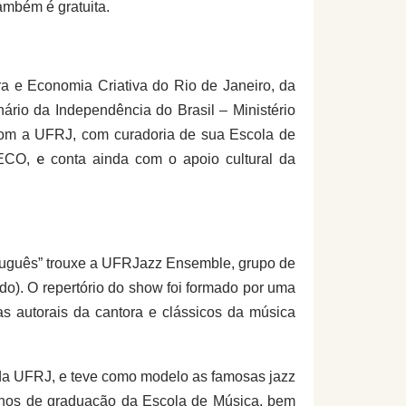
ambém é gratuita.
ura e Economia Criativa do Rio de Janeiro,
da
io da Independência do Brasil – Ministério
om a UFRJ, com curadoria de sua
Escola de
e
ECO,
conta ainda
com o apoio cultural da
tuguês”
trouxe a
UFRJazz Ensemble, grupo de
ado).
O repertório do
show foi
formado por
uma
as autorais da cantora
e
clássicos da música
da UFRJ, e teve como modelo as famosas jazz
lunos de graduação da Escola de Música, bem