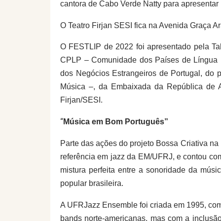
cantora de Cabo Verde Natty para apresentar u
O Teatro Firjan SESI fica na Avenida Graça Ar
O FESTLIP
de 2022 foi
apresentado pela T
CPLP – Comunidade dos Países de Língua 
dos Negócios Estrangeiros de Portugal,
do p
Música
–, da
Embaixada da República de 
Firjan/SESI.
“
Música em Bom Português”
P
arte das ações do projeto Bossa Criativa
na 
referência em jazz da EM/UFRJ, e contou
co
mistura perfeita entre a sonoridade da músic
popular brasileira.
A UFRJazz Ensemble foi criada em 1995, com
bands norte-americanas, mas com a inclusão