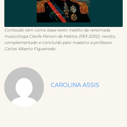
Conteúdo tem como base texto inédito da renomada
musicóloga Cleofe Person de Mattos (1913-2002), revisto,
complementado e concluído pelo maestro e professor
Carlos Alberto Figueiredo.
CAROLINA ASSIS