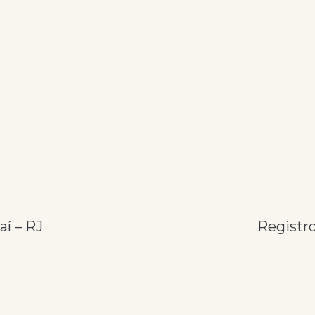
aí – RJ
Registr