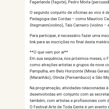
Fagerlande (fagote), Pedro Moita (percussão
O segundo conjunto de oficinas ao vivo é de
Pedagogia das Cordas – como Maurício Carne
Stegmann(violino), Taís Carneiro (violino – e
Para participar, é necessário fazer uma ins
link para as inscrições no final desta matéri
**O que vem por aí**
Em sua sequência, nos próximos meses, o F
como atrações artistas e grupos de nove ci
Pampulha, em Belo Horizonte (Minas Gerais); 
(Maranhão), Olinda (Pernambuco) e São Mig
Na programação, atividades relacionadas à p
desenvolvidas em conjunto com as secretar
também, com artistas e profissionais com de
O Festival Arte de Toda Gente é um evento 