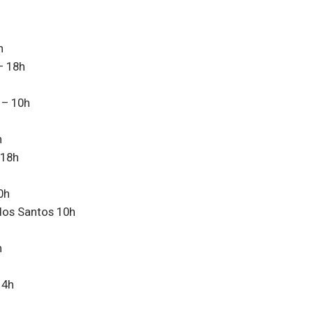
h
– 18h
 – 10h
h
 18h
0h
dos Santos 10h
h
14h