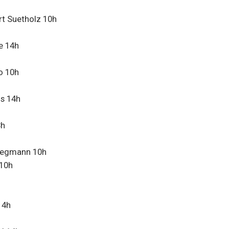
t Suetholz 10h
e 14h
o 10h
os 14h
8h
Stegmann 10h
 10h
14h