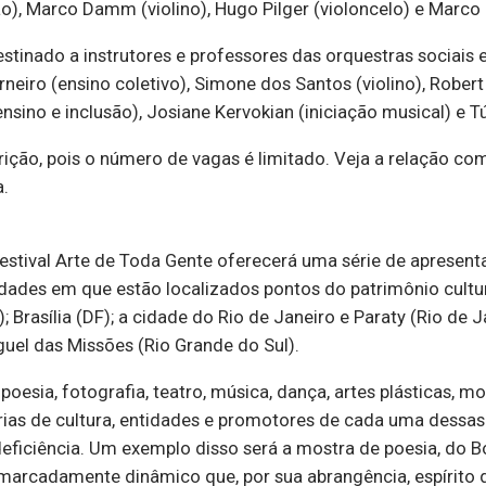
), Marco Damm (violino), Hugo Pilger (violoncelo) e Marco C
stinado a instrutores e professores das orquestras sociais 
iro (ensino coletivo), Simone dos Santos (violino), Robert 
nsino e inclusão), Josiane Kervokian (iniciação musical) e Túl
crição, pois o número de vagas é limitado. Veja a relação co
a.
estival Arte de Toda Gente oferecerá uma série de apresen
dades em que estão localizados pontos do patrimônio cultura
Brasília (DF); a cidade do Rio de Janeiro e Paraty (Rio de J
uel das Missões (Rio Grande do Sul).
oesia, fotografia, teatro, música, dança, artes plásticas, m
ias de cultura, entidades e promotores de cada uma dessas 
ficiência. Um exemplo disso será a mostra de poesia, do Bos
marcadamente dinâmico que, por sua abrangência, espírito d