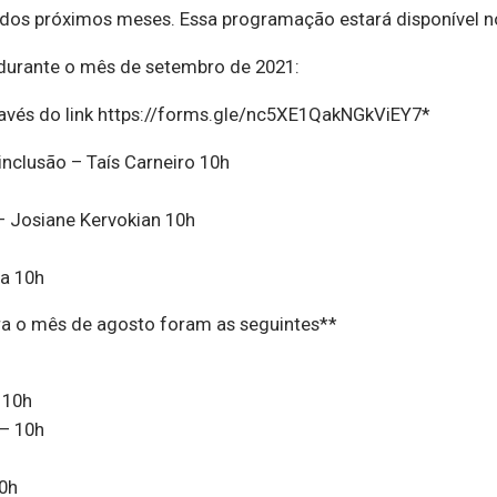
os próximos meses. Essa programação estará disponível n
 durante o mês de setembro de 2021:
ravés do link https://forms.gle/nc5XE1QakNGkViEY7*
inclusão – Taís Carneiro 10h
– Josiane Kervokian 10h
ma 10h
ara o mês de agosto foram as seguintes**
 10h
 – 10h
10h