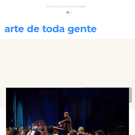
Arte e Cultura para todos
0
arte de toda gente
VOLTAR