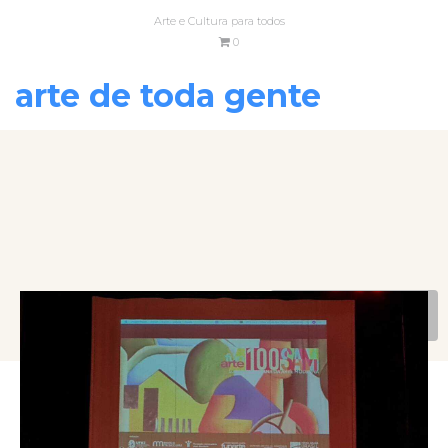
Arte e Cultura para todos
0
arte de toda gente
VOLTAR