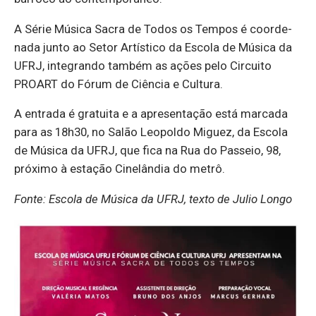
A Série Mú­sica Sacra de Todos os Tempos é co­or­de­
nada junto ao Setor Ar­tís­tico da Es­cola de Mú­sica da
UFRJ, in­te­grando também as ações pelo Cir­cuito
PROART do Fórum de Ci­ência e Cul­tura.
A en­trada é gra­tuita e a apre­sen­tação está mar­cada
para as 18h30, no Salão Le­o­poldo Mi­guez, da Es­cola
de Mú­sica da UFRJ, que fica na Rua do Pas­seio, 98,
pró­ximo à es­tação Ci­ne­lândia do metrô.
Fonte: Escola de Música da UFRJ, texto de Julio Longo