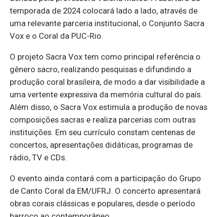
tem­po­rada de 2024 co­lo­cará lado a lado, através de
uma re­le­vante par­ceria ins­ti­tu­ci­onal, o Con­junto Sacra
Vox e o Coral da PUC-Rio.
O pro­jeto Sacra Vox tem como prin­cipal re­fe­rência o
gê­nero sacro, re­a­li­zando pes­quisas e di­fun­dindo a
pro­dução coral bra­si­leira, de modo a dar vi­si­bi­li­dade a
uma ver­tente ex­pres­siva da me­mória cul­tural do país.
Além disso, o Sacra Vox es­ti­mula a pro­dução de novas
com­po­si­ções sa­cras e re­a­liza par­ce­rias com ou­tras
ins­ti­tui­ções. Em seu cur­rí­culo constam cen­tenas de
con­certos, apre­sen­ta­ções di­dá­ticas, pro­gramas de
rádio, TV e CDs.
O evento ainda con­tará com a par­ti­ci­pação do Grupo
de Canto Coral da EM/UFRJ. O con­certo apre­sen­tará
obras co­rais clás­sicas e po­pu­lares, desde o pe­ríodo
bar­roco ao con­tem­po­râneo.