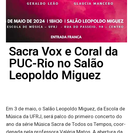
Sacra Vox e Coral da
PUC-Rio no Salão
Leopoldo Miguez
Em 3 de maio, o Salão Le­o­poldo Mi­guez, da Es­cola de
Mú­sica da UFRJ, será palco do pri­meiro con­certo do
ano da série Mú­sica Sacra de Todos os Tempos, co­or­
de­nada pela pro­fes­sora Va­léria Matos. A aber­tura da