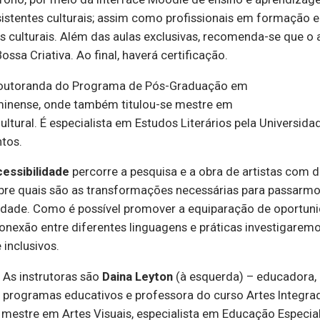
assistentes culturais; assim como profissionais em formação
 culturais. Além das aulas exclusivas, recomenda-se que o a
ossa Criativa. Ao final, haverá certificação.
doutoranda do Programa de Pós-Graduação em
minense, onde também titulou-se mestre em
ural. É especialista em Estudos Literários pela Universida
tos.
cessibilidade
percorre a pesquisa e a obra de artistas com d
sobre quais são as transformações necessárias para passar
dade. Como é possível promover a equiparação de oportunid
conexão entre diferentes linguagens e práticas investigare
 inclusivos.
As instrutoras são
Daina Leyton
(à esquerda) – educadora, 
programas educativos e professora do curso Artes Integra
– mestre em Artes Visuais, especialista em Educação Especial 