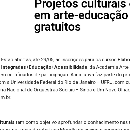
Projetos culturais
em arte-educação
gratuitos
Estão abertas, até 29/05, as inscrições para os cursos
Elabo
Integradas+Educação+Acessibilidade
, da Academia Arte
erem certificados de participação. A iniciativa faz parte do 
om a Universidade Federal do Rio de Janeiro – UFRJ, com cu
ema Nacional de Orquestras Sociais – Sinos e Um Novo Olhar
om.br.
lturais
tem como objetivo aprofundar o conhecimento nas t
rono, por meio da interface Moodle de ensino e aprendizage