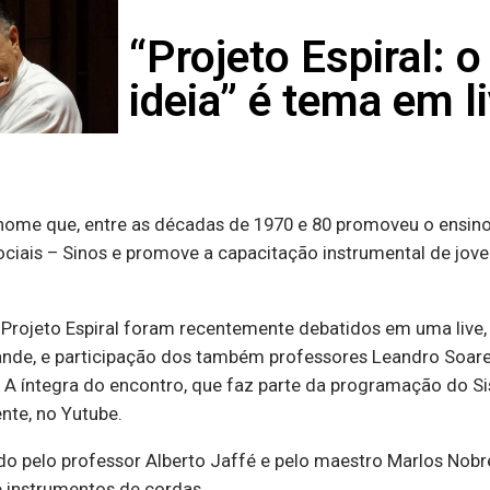
“Projeto Espiral: 
ideia” é tema em l
me que, entre as décadas de 1970 e 80 promoveu o ensino c
ciais – Sinos e promove a capacitação instrumental de jove
do Projeto Espiral foram recentemente debatidos em uma liv
ande, e participação dos também professores Leandro Soare
 A íntegra do encontro, que faz parte da programação do Si
nte, no Yutube.
zado pelo professor Alberto Jaffé e pelo maestro Marlos Nob
e instrumentos de cordas.