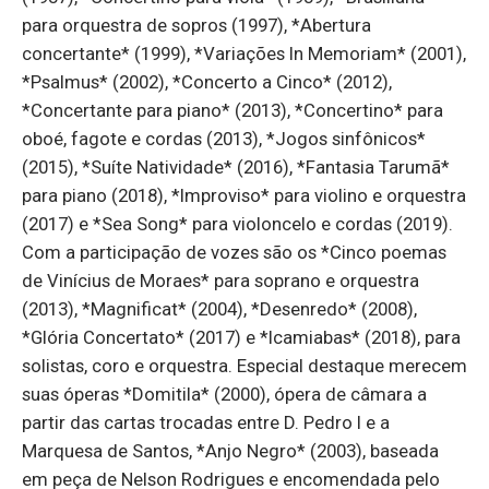
para orquestra de sopros (1997), *Abertura
concertante* (1999), *Variações In Memoriam* (2001),
*Psalmus* (2002), *Concerto a Cinco* (2012),
*Concertante para piano* (2013), *Concertino* para
oboé, fagote e cordas (2013), *Jogos sinfônicos*
(2015), *Suíte Natividade* (2016), *Fantasia Tarumã*
para piano (2018), *Improviso* para violino e orquestra
(2017) e *Sea Song* para violoncelo e cordas (2019).
Com a participação de vozes são os *Cinco poemas
de Vinícius de Moraes* para soprano e orquestra
(2013), *Magnificat* (2004), *Desenredo* (2008),
*Glória Concertato* (2017) e *Icamiabas* (2018), para
solistas, coro e orquestra. Especial destaque merecem
suas óperas *Domitila* (2000), ópera de câmara a
partir das cartas trocadas entre D. Pedro I e a
Marquesa de Santos, *Anjo Negro* (2003), baseada
em peça de Nelson Rodrigues e encomendada pelo