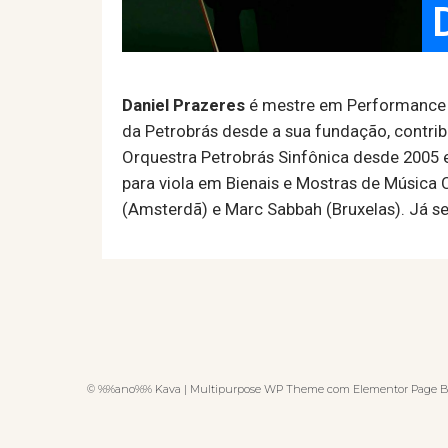
Daniel Prazeres
é mestre em Performance Mu
da Petrobrás desde a sua fundação, contrib
Orquestra Petrobrás Sinfônica desde 2005 e 
para viola em Bienais e Mostras de Música
(Amsterdã) e Marc Sabbah (Bruxelas). Já s
© %%ano%% Kava | Multipurpose WP Theme com Elementor Page B