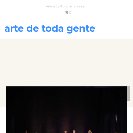
Arte e Cultura para todos
0
arte de toda gente
VOLTAR