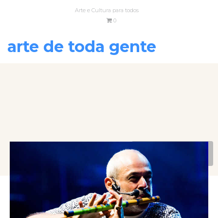
Arte e Cultura para todos
0
arte de toda gente
VOLTAR