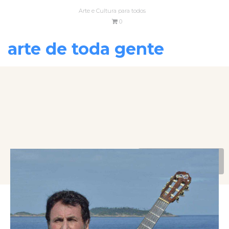
Arte e Cultura para todos
0
arte de toda gente
VOLTAR