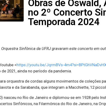
Obras de Oswald, 
no 2º Concerto Si
Temporada 2024
 Orquestra Sinfônica da UFRJ gravaram este concerto em outu
 Youtube <
https://youtu.be/JqrmBVs-4m4?si=BPtGhVNaDv
o de 2021, ainda no período da pandemia.
para orquestra de cordas alguns movimentos de coleções pa
Gavota e da Sarabanda, que integram a Macchiette, 12 piccoli
) nasceu no Rio de Janeiro e diplomou-se em 1928 pelo Inst
certos Sinfônicos, na Filarmônica do Rio de Janeiro, na Orq